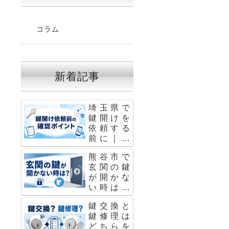
コラム
新着記事
埼玉県で
鍵開けを
依頼する
前に｜料
金・作業
熊谷市で
内容・注
玄関の鍵
意点を出
が開かな
張鍵屋が
い時はど
解説 2
うする？
鍵交換と
無理に開
鍵修理は
ける前の
どちらを
確認ポイ