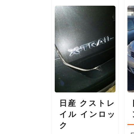
日産 クストレ
イル インロッ
ク