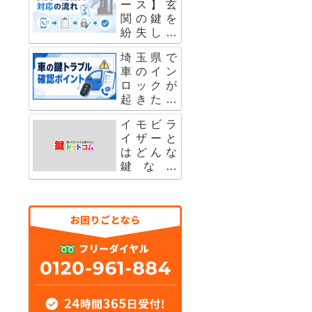
ース】玄
ック・ス
関の鍵を
マートキ
紛失した
ー紛失も
場合の出
解説 5
埼玉県で
張鍵屋の
車のイン
対応流れ
ロックが
8
起きた時
の対処法
イモビラ
｜自分で
イザーと
開ける前
はどんな
の注意点
鍵なの
6
か？