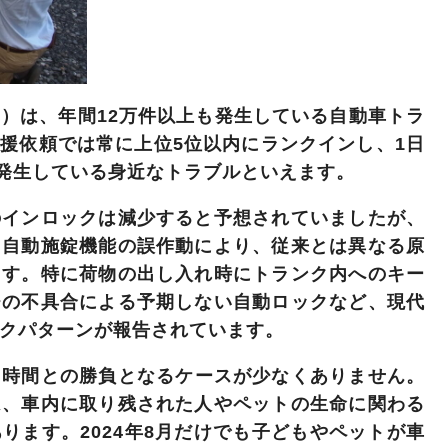
み）は、年間
12万件以上
も発生している自動車トラ
救援依頼では常に上位5位以内にランクインし、
1日
発生している身近なトラブルといえます。
のインロックは減少すると予想されていましたが、
、自動施錠機能の誤作動により、従来とは異なる原
ます。特に荷物の出し入れ時にトランク内へのキー
チの不具合による予期しない自動ロックなど、
現代
クパターン
が報告されています。
、時間との勝負
となるケースが少なくありません。
は、車内に取り残された人やペットの生命に関わる
ります。2024年8月だけでも
子どもやペットが車