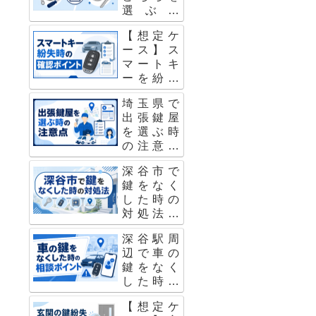
選ぶべ
ント 3
き？症状
【想定ケ
別に判断
ース】ス
するポイ
マートキ
ント 7
ーを紛失
した時に
埼玉県で
確認した
出張鍵屋
い車種・
を選ぶ時
年式・対
の注意点
応内容 9
｜料金・
深谷市で
キャンセ
鍵をなく
ル・対応
した時の
スタッフ
対処法｜
の確認ポ
玄関・
イント 10
深谷駅周
車・金庫
辺で車の
の鍵紛失
鍵をなく
時に確認
した時の
すべきこ
対応方法
と 1
【想定ケ
｜インロ