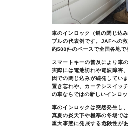
車のインロック（鍵の閉じ込
ブルの代表例です。JAFへの
約500件
のペースで全国各地で
スマートキーの普及により車
実際には電池切れや電波障害
因での閉じ込みが続発してい
置き忘れや、カーテシスイッ
の車ならではの新しいインロッ
車のインロックは
突然発生し
真夏の炎天下や極寒の冬場で
重大事態に発展する危険性があ