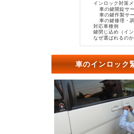
インロック対策
車の鍵開錠サ
車の鍵作製サ
車の鍵修理・
対応車種例
鍵閉じ込め（イ
なぜ選ばれるの
車のインロック緊急