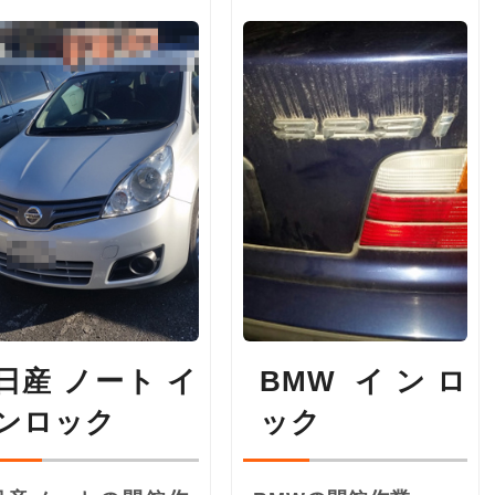
日産 ノート イ
BMW インロ
ンロック
ック