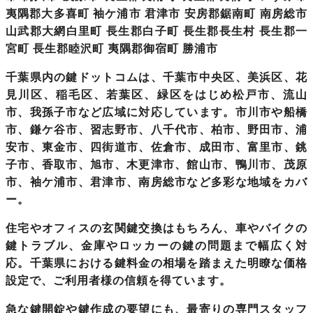
夷隅郡大多喜町 袖ケ浦市 君津市 安房郡鋸南町 南房総市
山武郡大網白里町 長生郡白子町 長生郡長生村 長生郡一
宮町 長生郡睦沢町 夷隅郡御宿町 勝浦市
千葉県内の鍵ドットコムは、千葉市中央区、美浜区、花
見川区、稲毛区、若葉区、緑区をはじめ松戸市、流山
市、我孫子市など広域に対応しています。市川市や船橋
市、鎌ケ谷市、習志野市、八千代市、柏市、野田市、浦
安市、東金市、四街道市、佐倉市、成田市、富里市、銚
子市、香取市、旭市、木更津市、館山市、鴨川市、茂原
市、袖ケ浦市、君津市、南房総市など多彩な地域をカバ
ー。
住宅やオフィスの玄関鍵交換はもちろん、車やバイクの
鍵トラブル、金庫やロッカーの鍵の問題まで幅広く対
応。千葉県における鍵料金の相場を踏まえた明瞭な価格
設定で、ご利用者様の信頼を得ています。
急な鍵開錠や鍵作成の要望にも、最寄りの専門スタッフ