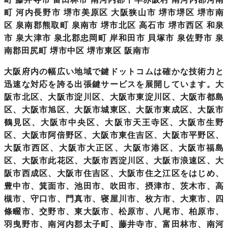
町 河内長野市 堺市美原区 大阪狭山市 堺市堺区 堺市南
区 泉南郡熊取町 泉南市 堺市北区 高石市 堺市西区 和泉
市 泉大津市 泉北郡忠岡町 岸和田市 貝塚市 泉佐野市 泉
南郡田尻町 堺市中区 堺市東区 阪南市
大阪府内の幅広い地域
で鍵ドットコムは確かな技術力と
迅速な対応を誇る出張鍵サービスを展開しています。大
阪市北区、大阪市淀川区、大阪市東淀川区、大阪市都島
区、大阪市旭区、
大阪市
城東区、大阪市東成区、大阪市
鶴見区、大阪市中央区、大阪市天王寺区、大阪市生野
区、大阪市阿倍野区、大阪市東住吉区、大阪市平野区、
大阪市西区、大阪市大正区、大阪市港区、大阪市福島
区、大阪市此花区、大阪市西淀川区、大阪市浪速区、大
阪市西成区、大阪市住吉区、大阪市住之江区をはじめ、
豊中市、箕面市、池田市、吹田市、摂津市、茨木市、高
槻市、守口市、門真市、寝屋川市、枚方市、大東市、四
條畷市、交野市、東大阪市、松原市、八尾市、柏原市、
羽曳野市、南河内郡太子町、藤井寺市、富田林市、南河