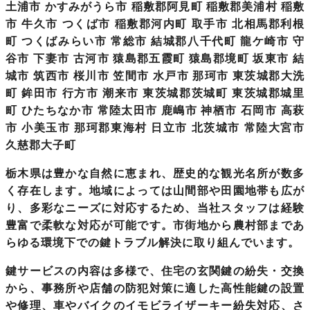
土浦市 かすみがうら市 稲敷郡阿見町 稲敷郡美浦村 稲敷
市 牛久市 つくば市 稲敷郡河内町 取手市 北相馬郡利根
町 つくばみらい市 常総市 結城郡八千代町 龍ケ崎市 守
谷市 下妻市 古河市 猿島郡五霞町 猿島郡境町 坂東市 結
城市 筑西市 桜川市 笠間市 水戸市 那珂市 東茨城郡大洗
町 鉾田市 行方市 潮来市 東茨城郡茨城町 東茨城郡城里
町 ひたちなか市 常陸太田市 鹿嶋市 神栖市 石岡市 高萩
市 小美玉市 那珂郡東海村 日立市 北茨城市 常陸大宮市
久慈郡大子町
栃木県
は豊かな自然に恵まれ、歴史的な観光名所が数多
く存在します。地域によっては山間部や田園地帯も広が
り、多彩なニーズに対応するため、当社スタッフは経験
豊富で柔軟な対応が可能です。市街地から農村部まであ
らゆる環境下での鍵トラブル解決に取り組んでいます。
鍵サービスの内容は多様で、住宅の玄関鍵の紛失・交換
から、事務所や店舗の防犯対策に適した高性能鍵の設置
や修理、車やバイクのイモビライザーキー紛失対応、さ