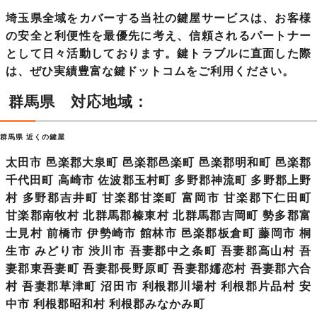
埼玉県全域をカバーする当社の鍵屋サービス
は、お客様
の安全と利便性を最優先に考え、信頼されるパートナー
として日々活動しております。鍵トラブルに直面した際
は、ぜひ実績豊富な鍵ドットコムをご利用ください。
群馬県 対応地域：
群馬県 近くの鍵屋
太田市 邑楽郡大泉町 邑楽郡邑楽町 邑楽郡明和町 邑楽郡
千代田町 高崎市 佐波郡玉村町 多野郡神流町 多野郡上野
村 多野郡吉井町 甘楽郡甘楽町 富岡市 甘楽郡下仁田町
甘楽郡南牧村 北群馬郡榛東村 北群馬郡吉岡町 勢多郡富
士見村 前橋市 伊勢崎市 館林市 邑楽郡板倉町 藤岡市 桐
生市 みどり市 渋川市 吾妻郡中之条町 吾妻郡高山村 吾
妻郡東吾妻町 吾妻郡長野原町 吾妻郡嬬恋村 吾妻郡六合
村 吾妻郡草津町 沼田市 利根郡川場村 利根郡片品村 安
中市 利根郡昭和村 利根郡みなかみ町