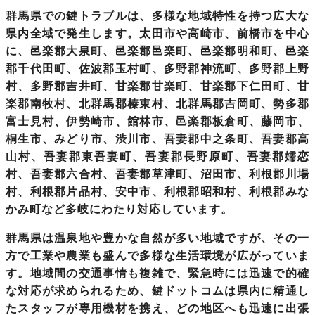
群馬県での鍵トラブルは、多様な地域特性を持つ広大な
県内全域で発生します。太田市や高崎市、前橋市を中心
に、邑楽郡大泉町、邑楽郡邑楽町、邑楽郡明和町、邑楽
郡千代田町、佐波郡玉村町、多野郡神流町、多野郡上野
村、多野郡吉井町、甘楽郡甘楽町、甘楽郡下仁田町、甘
楽郡南牧村、北群馬郡榛東村、北群馬郡吉岡町、勢多郡
富士見村、伊勢崎市、館林市、邑楽郡板倉町、藤岡市、
桐生市、みどり市、渋川市、吾妻郡中之条町、吾妻郡高
山村、吾妻郡東吾妻町、吾妻郡長野原町、吾妻郡嬬恋
村、吾妻郡六合村、吾妻郡草津町、沼田市、利根郡川場
村、利根郡片品村、安中市、利根郡昭和村、利根郡みな
かみ町など多岐にわたり対応しています。
群馬県は温泉地や豊かな自然が多い地域ですが、その一
方で工業や農業も盛んで多様な生活環境が広がっていま
す。地域間の交通事情も複雑で、緊急時には迅速で的確
な対応が求められるため、鍵ドットコムは県内に精通し
たスタッフが専用機材を携え、どの地区へも迅速に出張