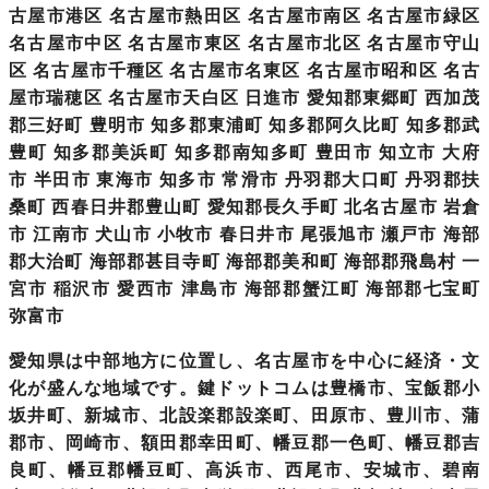
古屋市港区 名古屋市熱田区 名古屋市南区 名古屋市緑区
名古屋市中区 名古屋市東区 名古屋市北区 名古屋市守山
区 名古屋市千種区 名古屋市名東区 名古屋市昭和区 名古
屋市瑞穂区 名古屋市天白区 日進市 愛知郡東郷町 西加茂
郡三好町 豊明市 知多郡東浦町 知多郡阿久比町 知多郡武
豊町 知多郡美浜町 知多郡南知多町 豊田市 知立市 大府
市 半田市 東海市 知多市 常滑市 丹羽郡大口町 丹羽郡扶
桑町 西春日井郡豊山町 愛知郡長久手町 北名古屋市 岩倉
市 江南市 犬山市 小牧市 春日井市 尾張旭市 瀬戸市 海部
郡大治町 海部郡甚目寺町 海部郡美和町 海部郡飛島村 一
宮市 稲沢市 愛西市 津島市 海部郡蟹江町 海部郡七宝町
弥富市
愛知県は中部地方
に位置し、名古屋市を中心に経済・文
化が盛んな地域です。鍵ドットコムは豊橋市、宝飯郡小
坂井町、新城市、北設楽郡設楽町、田原市、豊川市、蒲
郡市、岡崎市、額田郡幸田町、幡豆郡一色町、幡豆郡吉
良町、幡豆郡幡豆町、高浜市、西尾市、安城市、碧南