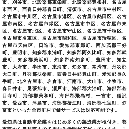
市、刈谷市、北設楽郡東栄町、北設楽郡豊根村、名古屋
市西区、西春日井郡春日町、清須市、名古屋市中村区、
名古屋市中川区、名古屋市港区、名古屋市熱田区、名古
屋市南区、名古屋市緑区、名古屋市中区、名古屋市東
区、名古屋市北区、名古屋市守山区、名古屋市千種区、
名古屋市名東区、名古屋市昭和区、名古屋市瑞穂区、名
古屋市天白区、日進市、愛知郡東郷町、西加茂郡三好
町、豊明市、知多郡東浦町、知多郡阿久比町、知多郡武
豊町、知多郡美浜町、知多郡南知多町、豊田市、知立
市、大府市、半田市、東海市、知多市、常滑市、丹羽郡
大口町、丹羽郡扶桑町、西春日井郡豊山町、愛知郡長久
手町、北名古屋市、岩倉市、江南市、犬山市、小牧市、
春日井市、尾張旭市、瀬戸市、海部郡大治町、海部郡甚
目寺町、海部郡美和町、海部郡飛島村、一宮市、稲沢
市、愛西市、津島市、海部郡蟹江町、海部郡七宝町、弥
富市といった全市町村で鍵サービスは対応可能です。
愛知県
は自動車産業をはじめ多くの製造業が根付き、都