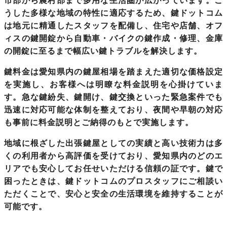
市部から農村部まで多用な生活圏が広がっています。こ
うした多様な地域の特性に適応するため、鍵ドットコム
は地元に精通したスタッフを配備し、住宅や店舗、オフ
ィスの鍵開錠から自動車・バイクの鍵作成・修理、金庫
の開錠に至るまで幅広い鍵トラブルを解決します。
鍵料金は愛知県内の鍵屋相場
を踏まえた適切な価格設定
を実施し、お客様へは明瞭な料金説明を心掛けていま
す。急な鍵紛失、鍵開け、鍵交換といった緊急案件でも
迅速に対応可能な体制を整えており、夜間や早朝の対応
も事前に料金説明とご納得のもとで実施します。
地域に根ざした出張鍵屋としての実績と高い技術力は多
くの利用者から高評価を受けており、愛知県内のどのエ
リアでも安心してお任せいただける信頼の証です。鍵で
困ったときは、鍵ドットコムのプロスタッフにご相談い
ただくことで、安心と安全の生活環境を維持することが
可能です。