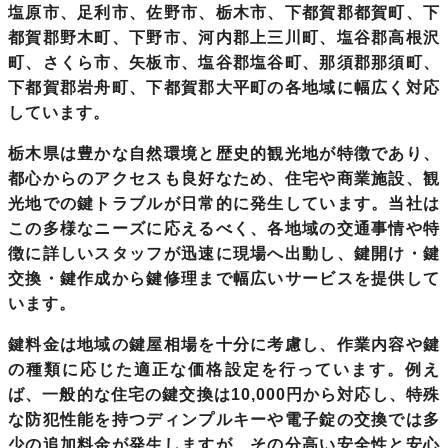
塩原市、足利市、佐野市、栃木市、下都賀郡都賀町、下
都賀郡野木町、下野市、河内郡上三川町、塩谷郡高根沢
町、さくら市、矢板市、塩谷郡塩谷町、那須郡那須町、
下都賀郡岩舟町、下都賀郡大平町の各地域に幅広く対応
しています。
栃木県は豊かな自然環境と歴史的観光地が特徴であり、
都心からのアクセスも良好なため、住宅や商業施設、観
光地での鍵トラブルが日常的に発生しています。当社は
この多様なニーズに応えるべく、各地域の交通事情や特
徴に詳しいスタッフが迅速に現場へ出動し、鍵開け・鍵
交換・鍵作成から鍵修理まで幅広いサービスを提供して
います。
鍵料金は地域の鍵屋相場を十分に考慮し、作業内容や鍵
の種類に応じた適正な価格設定を行っています。例え
ば、一般的な住宅の鍵交換は10,000円から対応し、特殊
な防犯性能を持つディンプルキーや電子錠の交換では多
少の追加料金が発生しますが、その分高い安全性と安心