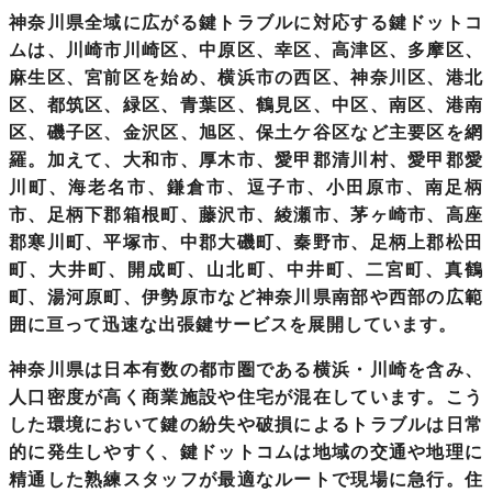
神奈川県全域
に広がる鍵トラブルに対応する鍵ドットコ
ムは、川崎市川崎区、中原区、幸区、高津区、多摩区、
麻生区、宮前区を始め、横浜市の西区、神奈川区、港北
区、都筑区、緑区、青葉区、鶴見区、中区、南区、港南
区、磯子区、金沢区、旭区、保土ケ谷区など主要区を網
羅。加えて、大和市、厚木市、愛甲郡清川村、愛甲郡愛
川町、海老名市、鎌倉市、逗子市、小田原市、南足柄
市、足柄下郡箱根町、藤沢市、綾瀬市、茅ヶ崎市、高座
郡寒川町、平塚市、中郡大磯町、秦野市、足柄上郡松田
町、大井町、開成町、山北町、中井町、二宮町、真鶴
町、湯河原町、伊勢原市など神奈川県南部や西部の広範
囲に亘って迅速な出張鍵サービスを展開しています。
神奈川県
は日本有数の都市圏である横浜・川崎を含み、
人口密度が高く商業施設や住宅が混在しています。こう
した環境において鍵の紛失や破損によるトラブルは日常
的に発生しやすく、鍵ドットコムは地域の交通や地理に
精通した熟練スタッフが最適なルートで現場に急行。住