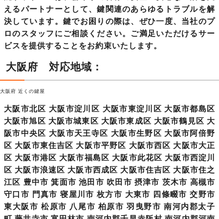
えるパートナー
として、鍵関連のあらゆるトラブルを解
決しています。鍵でお困りの際は、ぜひ一度、当社のプ
ロのスタッフにご相談ください。ご満足いただけるサー
ビスを提供することをお約束いたします。
大阪府 対応地域：
大阪府 近くの鍵屋
大阪市北区 大阪市淀川区 大阪市東淀川区 大阪市都島区
大阪市旭区 大阪市城東区 大阪市東成区 大阪市鶴見区 大
阪市中央区 大阪市天王寺区 大阪市生野区 大阪市阿倍野
区 大阪市東住吉区 大阪市平野区 大阪市西区 大阪市大正
区 大阪市港区 大阪市福島区 大阪市此花区 大阪市西淀川
区 大阪市浪速区 大阪市西成区 大阪市住吉区 大阪市住之
江区 豊中市 箕面市 池田市 吹田市 摂津市 茨木市 高槻市
守口市 門真市 寝屋川市 枚方市 大東市 四條畷市 交野市
東大阪市 松原市 八尾市 柏原市 羽曳野市 南河内郡太子
町 藤井寺市 富田林市 南河内郡千早赤阪村 南河内郡河南