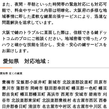
また、夜間・早朝といった時間帯の緊急対応にも対応可
能で、料金やサービス内容は明瞭化。
大阪府の多様な地
域事情に即した柔軟な鍵屋出張サービス
により、迅速な
問題解決を追求しています。
大阪で鍵のトラブルに直面した際は、信頼できる鍵ドッ
トコムのプロにご相談ください。地域密着で培ったノウ
ハウと確かな技能を活かし、安全・安心の鍵サービスを
お届けします。
愛知県 対応地域：
愛知県 近くの鍵屋
豊橋市 宝飯郡小坂井町 新城市 北設楽郡設楽町 田原市
豊川市 蒲郡市 岡崎市 額田郡幸田町 幡豆郡一色町 幡豆
郡吉良町 幡豆郡幡豆町 高浜市 西尾市 安城市 碧南市 刈
谷市 北設楽郡東栄町 北設楽郡豊根村 名古屋市西区 西春
日井郡春日町 清須市 名古屋市中村区 名古屋市中川区 名