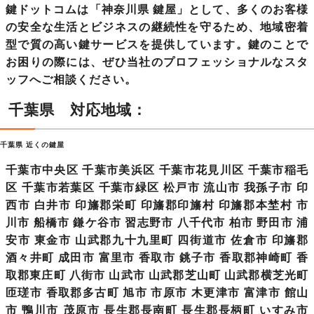
鍵ドットコムは「
神奈川県 鍵屋
」として、多くのお客様
の安全な生活とビジネスの継続性を守るため、地域密着
型で質の高い鍵サービスを提供しています。鍵のことで
お困りの際には、ぜひ当社のプロフェッショナルなスタ
ッフへご相談ください。
千葉県 対応地域：
千葉県 近くの鍵屋
千葉市中央区 千葉市美浜区 千葉市花見川区 千葉市稲毛
区 千葉市若葉区 千葉市緑区 松戸市 流山市 我孫子市 印
西市 白井市 印旛郡栄町 印旛郡印旛村 印旛郡本埜村 市
川市 船橋市 鎌ケ谷市 習志野市 八千代市
柏市
野田市 浦
安市 東金市 山武郡九十九里町 四街道市 佐倉市 印旛郡
酒々井町 成田市 富里市 香取市 銚子市 香取郡神崎町 香
取郡東庄町 八街市 山武市 山武郡芝山町 山武郡横芝光町
匝瑳市 香取郡多古町 旭市 市原市 木更津市 富津市 館山
市 鴨川市 茂原市 長生郡長南町 長生郡長柄町 いすみ市