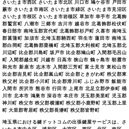
さいたま市西区 さいたま市北区 川口市 鳩ケ谷市 戸田市
蕨市 さいたま市南区 さいたま市緑区 さいたま市見沼区
さいたま市桜区 さいたま市岩槻区 草加市 幸手市 北葛飾
郡鷲宮町 八潮市 三郷市 吉川市 越谷市 北葛飾郡松伏町
春日部市 南埼玉郡宮代町 北葛飾郡杉戸町 久喜市 南埼玉
郡菖蒲町 加須市 北埼玉郡騎西町 羽生市 蓮田市 南埼玉
郡白岡町 北葛飾郡栗橋町 北埼玉郡大利根町 北埼玉郡北
川辺町 比企郡川島町 坂戸市 比企郡鳩山町 入間郡毛呂山
町 入間郡越生町 川越市 日高市 狭山市 鶴ヶ島市 朝霞市
和光市 新座市 志木市 入間郡三芳町 富士見市 東松山市
比企郡吉見町 比企郡嵐山町 比企郡ときがわ町 秩父郡東
秩父村 比企郡小川町 比企郡滑川町 ふじみ野市 飯能市
入間市
所沢市
熊谷市
行田市 上尾市 北足立郡伊奈町 桶
川市 北本市 鴻巣市
深谷市
本庄市
児玉郡美里町 児玉郡
神川町 秩父市 秩父郡横瀬町 秩父郡小鹿野町 児玉郡上里
町 大里郡寄居町 秩父郡長瀞町 秩父郡皆野町
埼玉県における鍵ドットコムの出張鍵屋サービス
は、さ