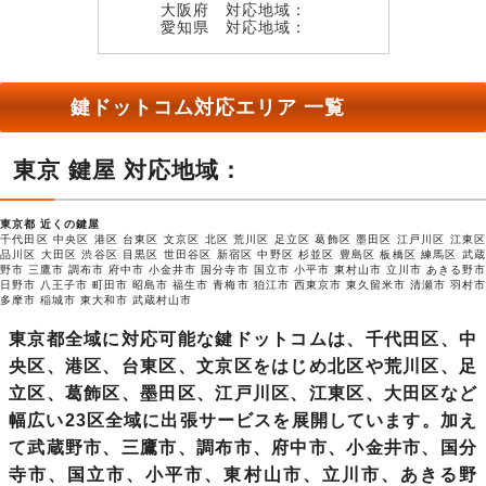
大阪府 対応地域：
愛知県 対応地域：
鍵ドットコム対応エリア 一覧
東京 鍵屋 対応地域：
東京都 近くの鍵屋
千代田区 中央区 港区
台東区
文京区
北区 荒川区 足立区 葛飾区 墨田区 江戸川区 江東
品川区 大田区 渋谷区 目黒区 世田谷区 新宿区 中野区 杉並区 豊島区
板橋区
練馬区 武
野市 三鷹市 調布市 府中市 小金井市 国分寺市 国立市 小平市 東村山市
立川市
あきる野
日野市 八王子市 町田市 昭島市 福生市 青梅市 狛江市 西東京市 東久留米市 清瀬市 羽村市
多摩市 稲城市 東大和市 武蔵村山市
東京都全域に対応可能な鍵ドットコムは、千代田区、中
央区、港区、台東区、文京区をはじめ北区や荒川区、足
立区、葛飾区、墨田区、江戸川区、江東区、大田区など
幅広い23区全域に出張サービスを展開しています。加え
て武蔵野市、三鷹市、調布市、府中市、小金井市、国分
寺市、国立市、小平市、東村山市、立川市、あきる野