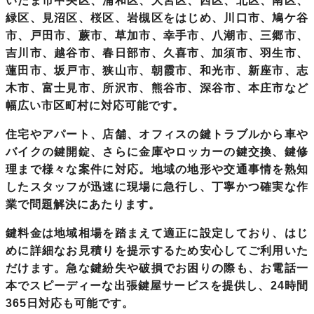
いたま市中央区、浦和区、大宮区、西区、北区、南区、
緑区、見沼区、桜区、岩槻区をはじめ、川口市、鳩ケ谷
市、戸田市、蕨市、草加市、幸手市、八潮市、三郷市、
吉川市、越谷市、春日部市、久喜市、加須市、羽生市、
蓮田市、坂戸市、狭山市、朝霞市、和光市、新座市、志
木市、富士見市、所沢市、熊谷市、深谷市、本庄市など
幅広い市区町村に対応可能です。
住宅やアパート、店舗、オフィスの鍵トラブルから車や
バイクの鍵開錠、さらに金庫やロッカーの鍵交換、鍵修
理まで様々な案件に対応。地域の地形や交通事情を熟知
したスタッフが迅速に現場に急行し、丁寧かつ確実な作
業で問題解決にあたります。
鍵料金は地域相場を踏まえて適正に設定しており、はじ
めに詳細なお見積りを提示するため安心してご利用いた
だけます。急な鍵紛失や破損でお困りの際も、お電話一
本でスピーディーな出張鍵屋サービスを提供し、24時間
365日対応も可能です。